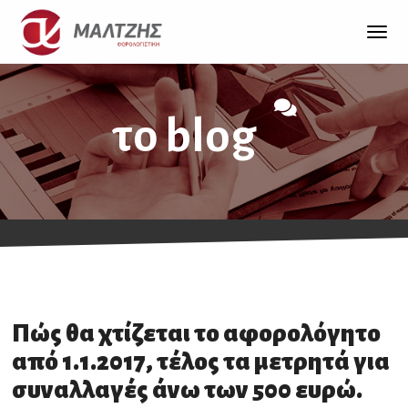
ΠΟΙΟΙ ΕΙΜΑΣΤΕ
Togg
navig
ΥΠΗΡΕΣΙΕΣ
Προφίλ, Ιστορικό Πελάτες
το blog
ΕΠΙΧΕΙΡΗΣΕΙΣ
Επικοινωνία
IΔΙΩΤΕΣ
ΧΡΗΣΙΜΑ
Client LOGIN
Έντυπα
ONLINE ΥΠΟΣΤΗΡΙΞΗ
BLOG
Πώς θα χτίζεται το αφορολόγητο
από 1.1.2017, τέλος τα μετρητά για
FAQ
συναλλαγές άνω των 500 ευρώ.