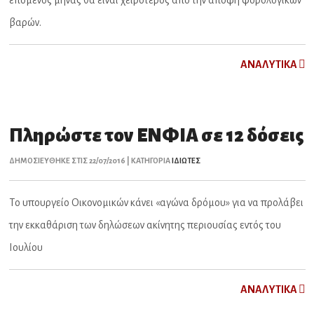
επόμενος μήνας θα είναι χειρότερος από την άποψη φορολογικών
βαρών.
ΑNAΛYTIKA
Πληρώστε τον ΕΝΦΙΑ σε 12 δόσεις
ΔΗΜΟΣΙΕΥΘΗΚΕ ΣΤΙΣ 22/07/2016 | ΚΑΤΗΓΟΡΙΑ
ΙΔΙΩΤΕΣ
Tο υπουργείο Οικονομικών κάνει «αγώνα δρόμου» για να προλάβει
την εκκαθάριση των δηλώσεων ακίνητης περιουσίας εντός του
Ιουλίου
ΑNAΛYTIKA