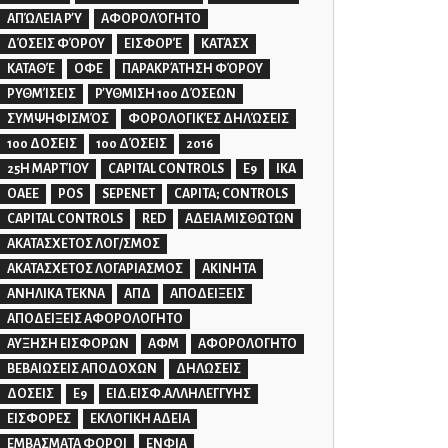
ΑΠΏΛΕΙΑ ΡΎ
ΑΦΟΡΟΛΌΓΗΤΟ
ΔΌΣΕΙΣ ΦΌΡΟΥ
ΕΙΣΦΟΡΈ
ΚΑΤΆΣΧ
ΚΑΤΑΘΈ
ΟΦΕ
ΠΑΡΑΚΡΆΤΗΣΗ ΦΌΡΟΥ
ΡΥΘΜΊΣΕΙΣ
ΡΎΘΜΙΣΗ 100 ΔΌΣΕΩΝ
ΣΥΜΨΗΦΙΣΜΌΣ
ΦΟΡΟΛΟΓΙΚΈΣ ΔΗΛΏΣΕΙΣ
100 ΔΟΣΕΙΣ
100 ΔΌΣΕΙΣ
2016
25Η ΜΑΡΤΊΟΥ
CAPITAL CONTROLS
E9
IKA
OAEE
POS
SEPENET
CAPITA; CONTROLS
CAPITAL CONTROLS
RED
ΑΔΕΙΑ ΜΙΣΘΩΤΩΝ
ΑΚΑΤΑΣΧΕΤΟΣ ΛΟΓ/ΣΜΟΣ
ΑΚΑΤΑΣΧΕΤΟΣ ΛΟΓΑΡΙΑΣΜΟΣ
ΑΚΙΝΗΤΑ
ΑΝΗΛΙΚΑ ΤΕΚΝΑ
ΑΠΔ
ΑΠΟΔΕΙΞΕΙΣ
ΑΠΟΔΕΙΞΕΙΣ ΑΦΟΡΟΛΟΓΗΤΟ
ΑΥΞΗΣΗ ΕΙΣΦΟΡΩΝ
ΑΦΜ
ΑΦΟΡΟΛΟΓΗΤΟ
ΒΕΒΑΙΩΣΕΙΣ ΑΠΟΔΟΧΩΝ
ΔΗΛΩΣΕΙΣ
ΔΟΣΕΙΣ
Ε9
ΕΙΔ.ΕΙΣΦ.ΑΛΛΗΛΕΓΓΥΗΣ
ΕΙΣΦΟΡΕΣ
ΕΚΛΟΓΙΚΗ ΑΔΕΙΑ
ΕΜΒΑΣΜΑΤΑ ΦΟΡΟΙ
ΕΝΦΙΑ