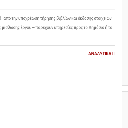
ά, από την υποχρέωση τήρησης βιβλίων και έκδοσης στοιχείων
 μίσθωσης έργου – παρέχουν υπηρεσίες προς το Δημόσιο ή τα
ΑNAΛYTIKA