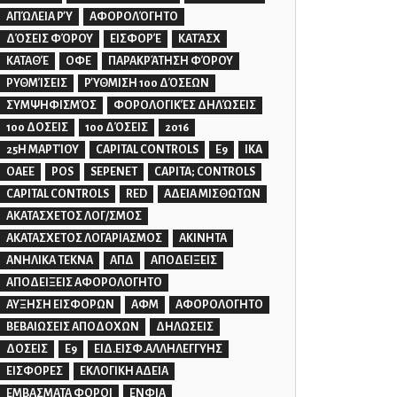
ΑΠΏΛΕΙΑ ΡΎ
ΑΦΟΡΟΛΌΓΗΤΟ
ΔΌΣΕΙΣ ΦΌΡΟΥ
ΕΙΣΦΟΡΈ
ΚΑΤΆΣΧ
ΚΑΤΑΘΈ
ΟΦΕ
ΠΑΡΑΚΡΆΤΗΣΗ ΦΌΡΟΥ
ΡΥΘΜΊΣΕΙΣ
ΡΎΘΜΙΣΗ 100 ΔΌΣΕΩΝ
ΣΥΜΨΗΦΙΣΜΌΣ
ΦΟΡΟΛΟΓΙΚΈΣ ΔΗΛΏΣΕΙΣ
100 ΔΟΣΕΙΣ
100 ΔΌΣΕΙΣ
2016
25Η ΜΑΡΤΊΟΥ
CAPITAL CONTROLS
E9
IKA
OAEE
POS
SEPENET
CAPITA; CONTROLS
CAPITAL CONTROLS
RED
ΑΔΕΙΑ ΜΙΣΘΩΤΩΝ
ΑΚΑΤΑΣΧΕΤΟΣ ΛΟΓ/ΣΜΟΣ
ΑΚΑΤΑΣΧΕΤΟΣ ΛΟΓΑΡΙΑΣΜΟΣ
ΑΚΙΝΗΤΑ
ΑΝΗΛΙΚΑ ΤΕΚΝΑ
ΑΠΔ
ΑΠΟΔΕΙΞΕΙΣ
ΑΠΟΔΕΙΞΕΙΣ ΑΦΟΡΟΛΟΓΗΤΟ
ΑΥΞΗΣΗ ΕΙΣΦΟΡΩΝ
ΑΦΜ
ΑΦΟΡΟΛΟΓΗΤΟ
ΒΕΒΑΙΩΣΕΙΣ ΑΠΟΔΟΧΩΝ
ΔΗΛΩΣΕΙΣ
ΔΟΣΕΙΣ
Ε9
ΕΙΔ.ΕΙΣΦ.ΑΛΛΗΛΕΓΓΥΗΣ
ΕΙΣΦΟΡΕΣ
ΕΚΛΟΓΙΚΗ ΑΔΕΙΑ
ΕΜΒΑΣΜΑΤΑ ΦΟΡΟΙ
ΕΝΦΙΑ