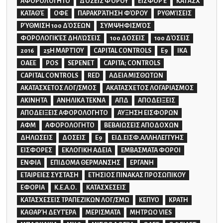
ΑΦΟΡΟΛΌΓΗΤΟ
ΔΌΣΕΙΣ ΦΌΡΟΥ
ΕΙΣΦΟΡΈ
ΚΑΤΆΣΧ
ΚΑΤΑΘΈ
ΟΦΕ
ΠΑΡΑΚΡΆΤΗΣΗ ΦΌΡΟΥ
ΡΥΘΜΊΣΕΙΣ
ΡΎΘΜΙΣΗ 100 ΔΌΣΕΩΝ
ΣΥΜΨΗΦΙΣΜΌΣ
ΦΟΡΟΛΟΓΙΚΈΣ ΔΗΛΏΣΕΙΣ
100 ΔΟΣΕΙΣ
100 ΔΌΣΕΙΣ
2016
25Η ΜΑΡΤΊΟΥ
CAPITAL CONTROLS
E9
IKA
OAEE
POS
SEPENET
CAPITA; CONTROLS
CAPITAL CONTROLS
RED
ΑΔΕΙΑ ΜΙΣΘΩΤΩΝ
ΑΚΑΤΑΣΧΕΤΟΣ ΛΟΓ/ΣΜΟΣ
ΑΚΑΤΑΣΧΕΤΟΣ ΛΟΓΑΡΙΑΣΜΟΣ
ΑΚΙΝΗΤΑ
ΑΝΗΛΙΚΑ ΤΕΚΝΑ
ΑΠΔ
ΑΠΟΔΕΙΞΕΙΣ
ΑΠΟΔΕΙΞΕΙΣ ΑΦΟΡΟΛΟΓΗΤΟ
ΑΥΞΗΣΗ ΕΙΣΦΟΡΩΝ
ΑΦΜ
ΑΦΟΡΟΛΟΓΗΤΟ
ΒΕΒΑΙΩΣΕΙΣ ΑΠΟΔΟΧΩΝ
ΔΗΛΩΣΕΙΣ
ΔΟΣΕΙΣ
Ε9
ΕΙΔ.ΕΙΣΦ.ΑΛΛΗΛΕΓΓΥΗΣ
ΕΙΣΦΟΡΕΣ
ΕΚΛΟΓΙΚΗ ΑΔΕΙΑ
ΕΜΒΑΣΜΑΤΑ ΦΟΡΟΙ
ΕΝΦΙΑ
ΕΠΙΔΟΜΑ ΘΕΡΜΑΝΣΗΣ
ΕΡΓΑΝΗ
ΕΤΑΙΡΕΙΕΣ ΣΥΣΤΑΣΗ
ΕΤΗΣΙΟΣ ΠΙΝΑΚΑΣ ΠΡΟΣΩΠΙΚΟΥ
ΕΦΟΡΙΑ
Κ.Ε.Α.Ο.
ΚΑΤΑΣΧΕΣΕΙΣ
ΚΑΤΑΣΧΕΣΕΙΣ ΤΡΑΠΕΖΙΚΩΝ ΛΟΓ/ΣΜΩ
ΚΕΠΥΟ
ΚΡΑΤΗ
ΚΑΘΑΡΉ ΔΕΥΤΈΡΑ
ΜΕΡΙΣΜΑΤΑ
ΜΗΤΡΩΟ VIES