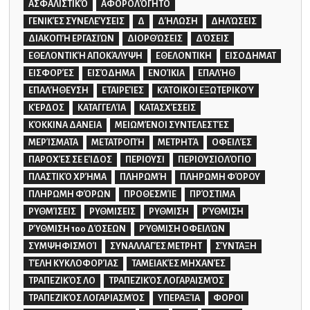
ΑΣΦΑΛΙΣΤΙΚΌ
ΑΦΟΡΟΛΌΓΗΤΟ
ΓΕΝΙΚΈΣ ΣΥΝΕΛΕΎΣΕΙΣ
Δ
ΔΉΛΩΣΗ
ΔΗΛΏΣΕΙΣ
ΔΙΑΚΟΠΉ ΕΡΓΑΣΙΏΝ
ΔΙΟΡΘΏΣΕΙΣ
ΔΌΣΕΙΣ
ΕΘΕΛΟΝΤΙΚΉ ΑΠΟΚΆΛΥΨΗ
ΕΘΕΛΟΝΤΙΚΗ
ΕΙΣΟΔΗΜΑΤ
ΕΙΣΦΟΡΈΣ
ΕΙΣΌΔΗΜΑ
ΕΝΟΊΚΙΑ
ΕΠΑΛΉΘ
ΕΠΑΛΉΘΕΥΣΗ
ΕΤΑΙΡΕΊΕΣ
ΚΆΤΟΙΚΟΙ ΕΞΩΤΕΡΙΚΟΎ
ΚΈΡΔΟΣ
ΚΑΤΑΓΓΕΛΊΑ
ΚΑΤΑΣΧΈΣΕΙΣ
ΚΌΚΚΙΝΑ ΔΑΝΕΙΑ
ΜΕΙΩΜΈΝΟΙ ΣΥΝΤΕΛΕΣΤΈΣ
ΜΕΡΊΣΜΑΤΑ
ΜΕΤΑΤΡΟΠΉ
ΜΕΤΡΗΤΆ
ΟΦΕΙΛΈΣ
ΠΑΡΟΧΈΣ ΣΕ ΕΊΔΟΣ
ΠΕΡΙΟΥΣΙ
ΠΕΡΙΟΥΣΙΟΛΌΓΙΟ
ΠΛΑΣΤΙΚΌ ΧΡΉΜΑ
ΠΛΗΡΩΜΉ
ΠΛΗΡΩΜΗ ΦΌΡΟΥ
ΠΛΗΡΩΜΗ ΦΌΡΩΝ
ΠΡΟΘΕΣΜΊΕ
ΠΡΌΣΤΙΜΑ
ΡΥΘΜΊΣΕΙΣ
ΡΥΘΜΙΣΕΙΣ
ΡΥΘΜΙΣΗ
ΡΎΘΜΙΣΗ
ΡΎΘΜΙΣΗ 100 ΔΌΣΕΩΝ
ΡΎΘΜΙΣΗ ΟΦΕΙΛΏΝ
ΣΥΜΨΗΦΙΣΜΟΊ
ΣΥΝΑΛΛΑΓΈΣ ΜΕΤΡΗΤ
ΣΎΝΤΑΞΗ
ΤΈΛΗ ΚΥΚΛΟΦΟΡΊΑΣ
ΤΑΜΕΙΑΚΈΣ ΜΗΧΑΝΈΣ
ΤΡΑΠΕΖΙΚΌΣ ΛΟ
ΤΡΑΠΕΖΙΚΌΣ ΛΟΓΑΡΑΙΣΜΌΣ
ΤΡΑΠΕΖΙΚΌΣ ΛΟΓΑΡΙΑΣΜΌΣ
ΥΠΕΡΑΞΊΑ
ΦΟΡΟΙ